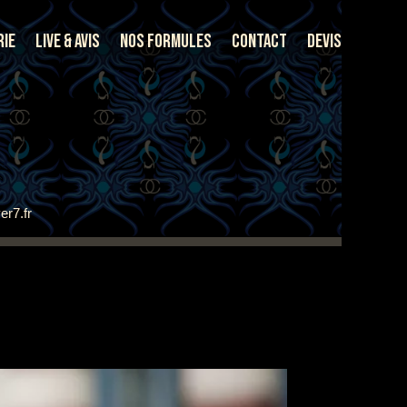
rie
Live & Avis
Nos Formules
Contact
Devis
er7.fr