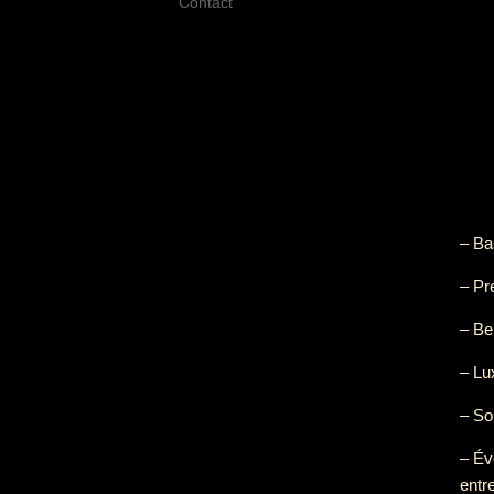
Contact
– Ba
– Pr
– Be
– L
– So
– Év
entre