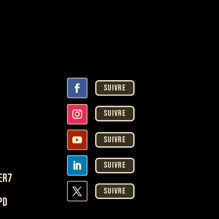
ASSISTANT COVER7
En ligne · Réponse instantanée
Suivre
Suivre
Suivre
Suivre
er7
Suivre
pd