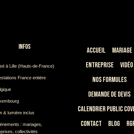
INFOS
Accueil
Mariage
Entreprise
Vidéo
sé à Lille (Hauts-de-France)
estations France entière
Nos Formules
lgique
Demande de devis
uxembourg
Calendrier Public Cov
n & lumière inclus
Contact
Blog
rg
énements : mariages,
prises, collectivités