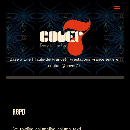
ASSISTANT COVER7
En ligne · Réponse instantanée
Basé à Lille (Hauts-de-France) | Prestations France entière |
contact@cover7.fr
RGPD
[vc_row][vc_column][vc_column_text]