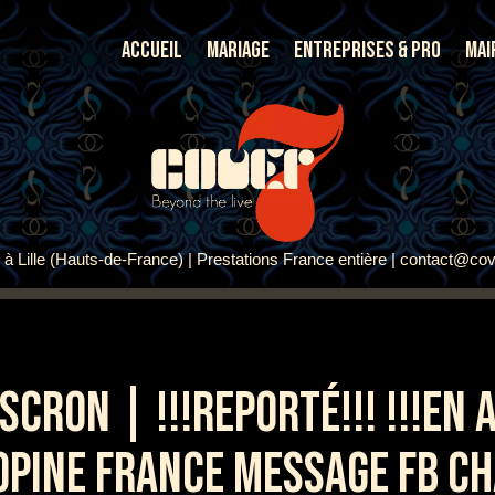
Accueil
Mariage
Entreprises & Pro
Mai
à Lille (Hauts-de-France) | Prestations France entière | contact@cov
RON | !!!REPORTÉ!!! !!!EN 
COPINE FRANCE MESSAGE FB C