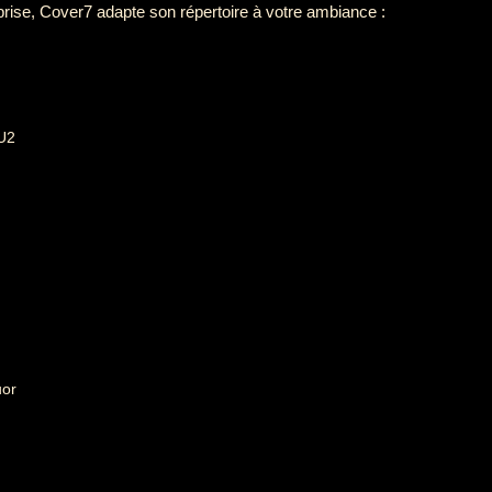
prise, Cover7 adapte son répertoire à votre ambiance :
 U2
uor