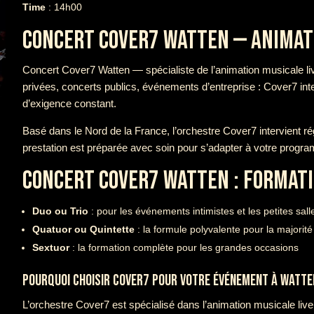
Time
: 14h00
CONCERT COVER7 WATTEN — ANIMATI
Concert Cover7 Watten — spécialiste de l’animation musicale li
privées, concerts publics, événements d’entreprise : Cover7 in
d’exigence constant.
Basé dans le Nord de la France, l’orchestre Cover7 intervient r
prestation est préparée avec soin pour s’adapter à votre progr
CONCERT COVER7 WATTEN : FORMATI
Duo ou Trio
: pour les événements intimistes et les petites sall
Quatuor ou Quintette
: la formule polyvalente pour la majori
Sextuor
: la formation complète pour les grandes occasions
POURQUOI CHOISIR COVER7 POUR VOTRE ÉVÉNEMENT À WATTE
L’orchestre Cover7 est spécialisé dans l’animation musicale liv