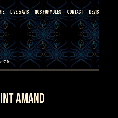
rie
Live & Avis
Nos Formules
Contact
Devis
er7.fr
AINT AMAND