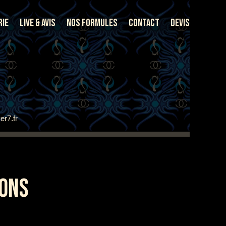
rie
Live & Avis
Nos Formules
Contact
Devis
er7.fr
LONS