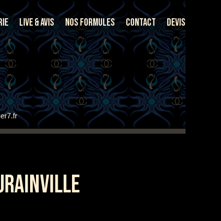
rie
Live & Avis
Nos Formules
Contact
Devis
er7.fr
URAINVILLE