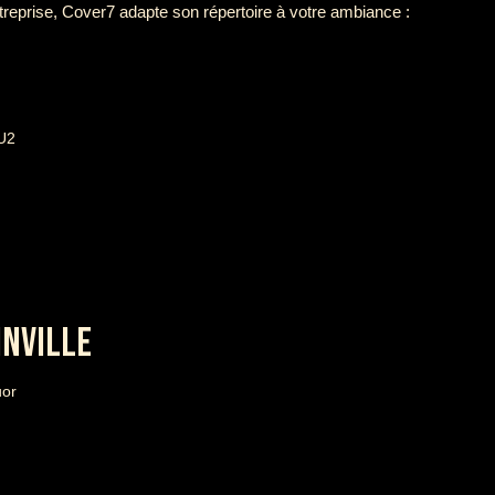
treprise, Cover7 adapte son répertoire à votre ambiance :
 U2
INVILLE
uor