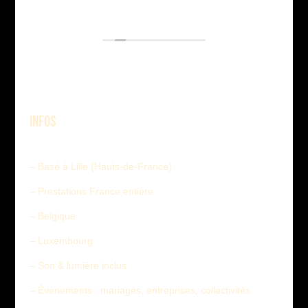
Évaluation
Google
:
5.0
sur 5,
Basée sur
14 avis
INFOS
– Basé à Lille (Hauts-de-France)
– Prestations France entière
– Belgique
– Luxembourg
– Son & lumière inclus
– Événements : mariages, entreprises, collectivités