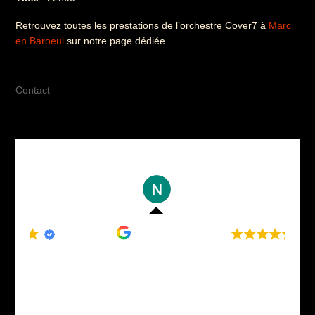
Retrouvez toutes les prestations de l’orchestre Cover7 à
Marc
en Baroeul
sur notre page dédiée.
Contact
Nora K
16/06/2026
n de mieux pour
Voix, présence, énergie et professionnalisme... tou
ver 7
qu'on attend d'une prestation de qualité. Bravo à C
7 pour leur professionnalisme et ... pour avoir mis le
à la soirée !!!!!! :)