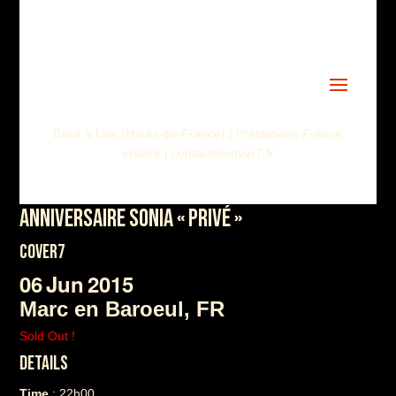
ASSISTANT COVER7
En ligne · Réponse instantanée
Basé à Lille (Hauts-de-France) | Prestations France
entière | contact@cover7.fr
ANNIVERSAIRE SONIA « PRIVÉ »
COVER7
06
Jun
2015
Marc en Baroeul, FR
Sold Out !
DETAILS
Time
: 22h00