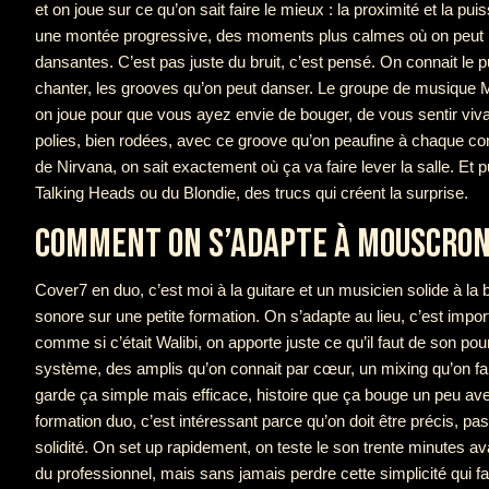
et on joue sur ce qu’on sait faire le mieux : la proximité et la
une montée progressive, des moments plus calmes où on peut pos
dansantes. C’est pas juste du bruit, c’est pensé. On connait le pu
chanter, les grooves qu’on peut danser. Le groupe de musique M
on joue pour que vous ayez envie de bouger, de vous sentir viv
polies, bien rodées, avec ce groove qu’on peaufine à chaque con
de Nirvana, on sait exactement où ça va faire lever la salle. Et
Talking Heads ou du Blondie, des trucs qui créent la surprise.
COMMENT ON S’ADAPTE À MOUSCRO
Cover7 en duo, c’est moi à la guitare et un musicien solide à la ba
sonore sur une petite formation. On s’adapte au lieu, c’est impo
comme si c’était Walibi, on apporte juste ce qu’il faut de son pour
système, des amplis qu’on connait par cœur, un mixing qu’on fait
garde ça simple mais efficace, histoire que ça bouge un peu ave
formation duo, c’est intéressant parce qu’on doit être précis, pas
solidité. On set up rapidement, on teste le son trente minutes a
du professionnel, mais sans jamais perdre cette simplicité qui f