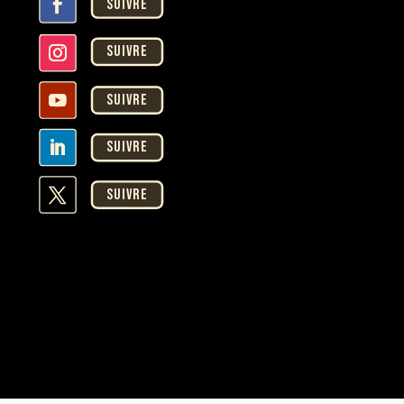
Suivre
Suivre
Suivre
Suivre
Suivre
ASSISTANT COVER7
En ligne · Réponse instantanée