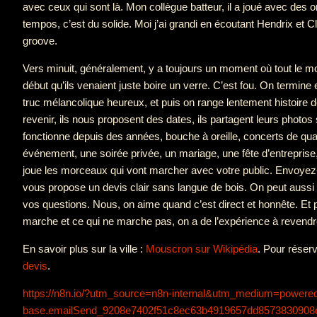
avec ceux qui sont là. Mon collègue batteur, il a joué avec des 
tempos, c’est du solide. Moi j’ai grandi en écoutant Hendrix et
groove.
Vers minuit, généralement, y a toujours un moment où tout le 
début qu’ils venaient juste boire un verre. C’est fou. On termine e
truc mélancolique heureux, et puis on range lentement histoir
revenir, ils nous proposent des dates, ils partagent leurs phot
fonctionne depuis des années, bouche à oreille, concerts de qua
événement, une soirée privée, un mariage, une fête d’entreprise,
joue les morceaux qui vont marcher avec votre public. Envoyez-
vous propose un devis clair sans langue de bois. On peut aussi d
vos questions. Nous, on aime quand c’est direct et honnête. Et 
marche et ce qui ne marche pas, on a de l’expérience à revendr
En savoir plus sur la ville :
Mouscron sur Wikipédia
. Pour réser
devis
.
https://n8n.io/?utm_source=n8n-internal&utm_medium=powe
base.emailSend_9208e7402f51c8ec63b4919657dd8573830908