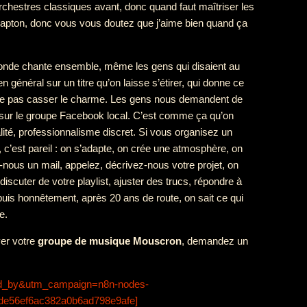
orchestres classiques avant, donc quand faut maîtriser les
 Clapton, donc vous vous doutez que j’aime bien quand ça
monde chante ensemble, même les gens qui disaient au
n général sur un titre qu’on laisse s’étirer, qui donne ce
e de pas casser le charme. Les gens nous demandent de
os sur le groupe Facebook local. C’est comme ça qu’on
lité, professionnalisme discret. Si vous organisez un
 c’est pareil : on s’adapte, on crée une atmosphère, on
nous un mail, appelez, décrivez-nous votre projet, on
iscuter de votre playlist, ajuster des trucs, répondre à
puis honnêtement, après 20 ans de route, on sait ce qui
e.
ver votre
groupe de musique Mouscron
, demandez un
red_by&utm_campaign=n8n-nodes-
de56ef6ac382a0b6ad798e9afe]