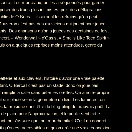
 puissance. Les morceaux, on les a séquencés pour garder
er des trucs plus intimistes, puis des déflagrations
blic de O Bercail, ils aiment les refrains qu’on peut
ouscron c’est pas des musiciens qui jouent pour jouer,
ants. Des chansons qu’on a jouées des centaines de fois,
cert. « Wonderwall » d’Oasis, « Smells Like Teen Spirit »
 puis on a quelques reprises moins attendues, genre du
N
tterie et aux claviers, histoire d’avoir une vraie palette
rtant. O Bercail c’est pas un stade, donc on joue pas
 remplir la salle sans péter les oreilles. On a notre propre
 sur place selon la géométrie du lieu. Les lumières, on
c la musique sans être du bling-bling de mauvais goût. La
 de place pour l’approximation, et le public sent cette
vant, on s’assure que tout marche nikel. C’est du concret,
ait qu’on est accessibles et qu’on crée une vraie connexion