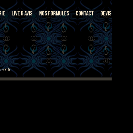
rie
Live & Avis
Nos Formules
Contact
Devis
er7.fr