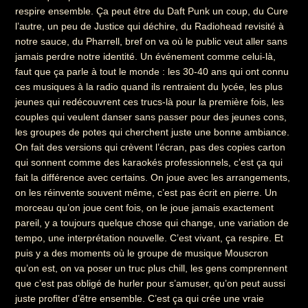
respire ensemble. Ça peut être du Daft Punk un coup, du Cure
l’autre, un peu de Justice qui déchire, du Radiohead revisité à
notre sauce, du Pharrell, bref on va où le public veut aller sans
jamais perdre notre identité. Un événement comme celui-là,
faut que ça parle à tout le monde : les 30-40 ans qui ont connu
ces musiques à la radio quand ils rentraient du lycée, les plus
jeunes qui redécouvrent ces trucs-là pour la première fois, les
couples qui veulent danser sans passer pour des jeunes cons,
les groupes de potes qui cherchent juste une bonne ambiance.
On fait des versions qui crèvent l’écran, pas des copies carton
qui sonnent comme des karaokés professionnels, c’est ça qui
fait la différence avec certains. On joue avec les arrangements,
on les réinvente souvent même, c’est pas écrit en pierre. Un
morceau qu’on joue cent fois, on le joue jamais exactement
pareil, y a toujours quelque chose qui change, une variation de
tempo, une interprétation nouvelle. C’est vivant, ça respire. Et
puis y a des moments où le groupe de musique Mouscron
qu’on est, on va poser un truc plus chill, les gens comprennent
que c’est pas obligé de hurler pour s’amuser, qu’on peut aussi
juste profiter d’être ensemble. C’est ça qui crée une vraie