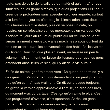
faute, pas de celle de la salle ou du matériel qu’on traîne. Les
lumières, on les garde simples, quelques projections LED pour
créer de la profondeur sans aveugler celui qui regarde, surtout
à la lumière du jour où c’est fragile. L’installation, c’est deux ou
trois heures avant le début, puis on se pose un café, on
respire, on se refocalise sur les morceaux qu’on va jouer. On
s’adapte toujours au lieu et au public qui arrive. Pasino, c’est
jamais vraiment silencieux, y a les machines à sous qui font du
bruit en arrière-plan, les conversations des habitués, les verres
qui tintent. Donc on joue plus en avant, on hausse un peu le
volume intelligemment, on laisse de l’espace pour que les gens
entendent aussi leurs voisins, qu’il y ait de la vie autour.
En fin de soirée, généralement vers 13h quand on termine, y a
des gens qui s’approchent, qui demandent si on peut jouer un
truc qu’on connaît pas vraiment. On dit oui presque toujours,
on gratte la version approximative à l’oreille, ça crée des rires,
du moment vrai, du partage. C’est ça qu’on aime le plus, c’est
pas programmé d’avance, c’est spontané. Après, les gens
traînent, ils prennent des verres au bar, certains nous
demandent si on peut jouer chez eux, dans une mairie, pour un